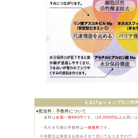
もるぴぁショップのご利
■配送料・手数料について
・送料は
全国一律880円
です。(
10,000円以上
お買い
・代引き引換の手数料は
一律無料
です。
※休業日は発送をお休みさせて頂いておりますので、