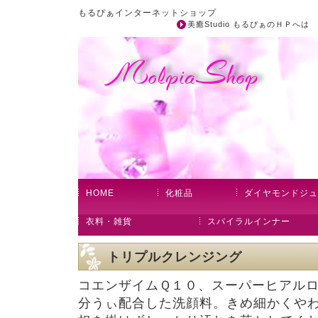
もるぴぁインターネットショップ
美癒Studio もるぴぁのＨＰへ
HOME
化粧品
ダイヤモンドジュ
衣料・雑貨
スパイラルインナー
トリプルクレンジング
コエンザイムＱ１０、スーパーヒアル
分うぃ配合した洗顔料。きめ細かくや